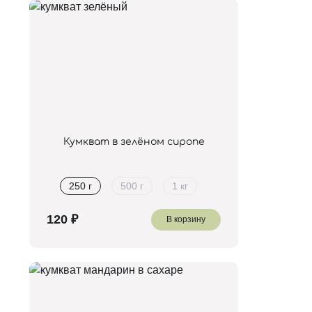
Кумкват в зелёном сиропе
250 г
500 г
1 кг
В корзину