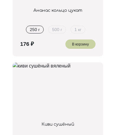
Ананас кольцо цукат
250 г
500 г
1 кг
В корзину
Киви сушёный