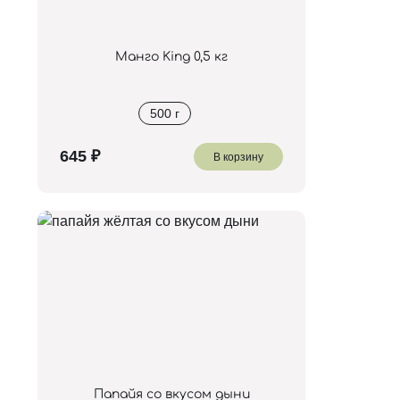
Манго King 0,5 кг
500 г
В корзину
Папайя со вкусом дыни