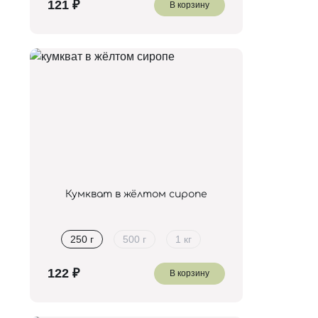
В корзину
Кумкват в жёлтом сиропе
250 г
500 г
1 кг
В корзину