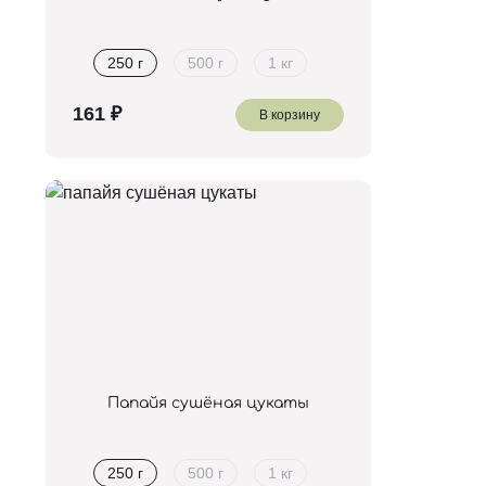
250 г
500 г
1 кг
В корзину
Папайя сушёная цукаты
250 г
500 г
1 кг