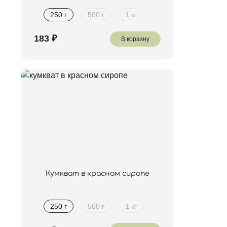
250 г
500 г
1 кг
В корзину
Кумкват в красном сиропе
250 г
500 г
1 кг