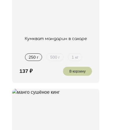
Кумкват мандарин в сахаре
250 г
500 г
1 кг
В корзину