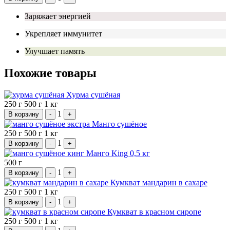
Заряжает энергией
Укрепляет иммунитет
Улучшает память
Похожие товары
Хурма сушёная
250 г
500 г
1 кг
1
В корзину
-
+
Манго сушёное
250 г
500 г
1 кг
1
В корзину
-
+
Манго King 0,5 кг
500 г
1
В корзину
-
+
Кумкват мандарин в сахаре
250 г
500 г
1 кг
1
В корзину
-
+
Кумкват в красном сиропе
250 г
500 г
1 кг