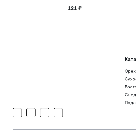
Кат
Орех
Сухо
Вост
Съед
Пода