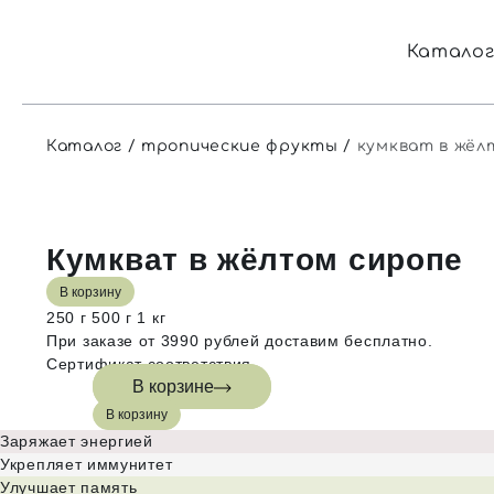
Катало
Каталог
тропические фрукты
кумкват в жёл
Кумкват в жёлтом сиропе
В корзину
250 г
500 г
1 кг
При заказе от 3990 рублей доставим бесплатно.
Сертификат соответствия
В корзине
В корзину
Заряжает энергией
Укрепляет иммунитет
Улучшает память