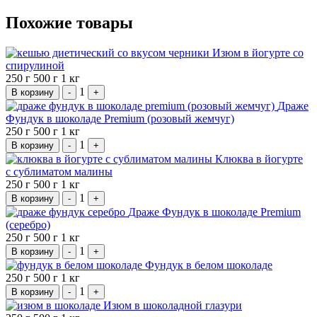
Похожие товары
Изюм в йогурте со
спирулиной
250 г
500 г
1 кг
1
В корзину
-
+
Драже
Фундук в шоколаде Premium (розовый жемчуг)
250 г
500 г
1 кг
1
В корзину
-
+
Клюква в йогурте
с сублиматом малины
250 г
500 г
1 кг
1
В корзину
-
+
Драже Фундук в шоколаде Premium
(серебро)
250 г
500 г
1 кг
1
В корзину
-
+
Фундук в белом шоколаде
250 г
500 г
1 кг
1
В корзину
-
+
Изюм в шоколадной глазури