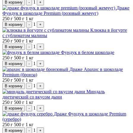
1
В корзину
-
+
Драже
Фундук в шоколаде Premium (розовый жемчуг)
250 г
500 г
1 кг
1
В корзину
-
+
Клюква в йогурте
с сублиматом малины
250 г
500 г
1 кг
1
В корзину
-
+
Фундук в белом шоколаде
250 г
500 г
1 кг
1
В корзину
-
+
Драже Арахис в шоколаде
Premium (бронза)
250 г
500 г
1 кг
1
В корзину
-
+
Миндаль
диетический со вкусом дыни
250 г
500 г
1 кг
1
В корзину
-
+
Драже Фундук в шоколаде Premium
(серебро)
250 г
500 г
1 кг
1
В корзину
-
+