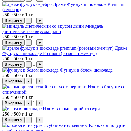
Драже Фундук в шоколаде Premium
(серебро)
250 г
500 г
1 кг
1
В корзину
-
+
Миндаль
диетический со вкусом дыни
250 г
500 г
1 кг
1
В корзину
-
+
Драже
Фундук в шоколаде Premium (розовый жемчуг)
250 г
500 г
1 кг
1
В корзину
-
+
Фундук в белом шоколаде
250 г
500 г
1 кг
1
В корзину
-
+
Изюм в йогурте со
спирулиной
250 г
500 г
1 кг
1
В корзину
-
+
Изюм в шоколадной глазури
250 г
500 г
1 кг
1
В корзину
-
+
Клюква в йогурте
с сублиматом малины