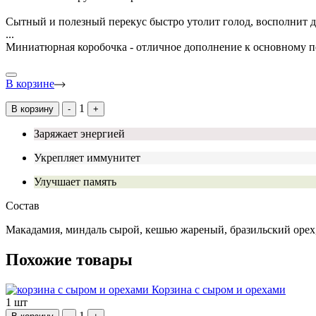
Сытный и полезный перекус быстро утолит голод, восполнит д
...
Миниатюрная коробочка - отличное дополнение к основному п
В корзине
1
В корзину
-
+
Заряжает энергией
Укрепляет иммунитет
Улучшает память
Состав
Макадамия, миндаль сырой, кешью жареный, бразильский орех,
Похожие товары
Корзина с сыром и орехами
1 шт
1