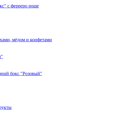
с" с ферреро роше
хами, мёдом и конфетами
й"
ний бокс "Розовый"
фрукты