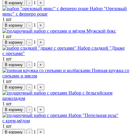
1
В корзину
-
+
Набор "Ореховый
микс" с ферреро роше
1 шт
1
В корзину
-
+
Мужской бокс
1 шт
1
В корзину
-
+
Набор сладкий "Драже
с орехами"
1 шт
1
В корзину
-
+
Пивная кружка со
снеками и мясом
1 шт
1
В корзину
-
+
Набор с бельгийским
шоколадом
1 шт
1
В корзину
-
+
Набор "Пепельная роза"
с крем-мёдом
1 шт
1
В корзину
-
+