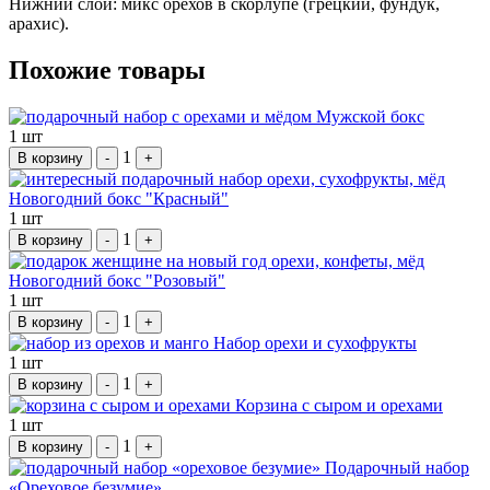
Нижний слой: микс орехов в скорлупе (грецкий, фундук,
арахис).
Похожие товары
Мужской бокс
1 шт
1
В корзину
-
+
Новогодний бокс "Красный"
1 шт
1
В корзину
-
+
Новогодний бокс "Розовый"
1 шт
1
В корзину
-
+
Набор орехи и сухофрукты
1 шт
1
В корзину
-
+
Корзина с сыром и орехами
1 шт
1
В корзину
-
+
Подарочный набор
«Ореховое безумие»