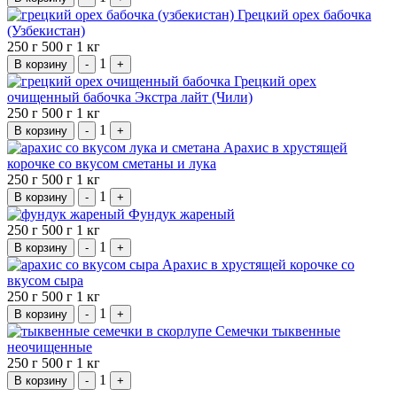
Грецкий орех бабочка
(Узбекистан)
250 г
500 г
1 кг
1
В корзину
-
+
Грецкий орех
очищенный бабочка Экстра лайт (Чили)
250 г
500 г
1 кг
1
В корзину
-
+
Арахис в хрустящей
корочке со вкусом сметаны и лука
250 г
500 г
1 кг
1
В корзину
-
+
Фундук жареный
250 г
500 г
1 кг
1
В корзину
-
+
Арахис в хрустящей корочке со
вкусом сыра
250 г
500 г
1 кг
1
В корзину
-
+
Семечки тыквенные
неочищенные
250 г
500 г
1 кг
1
В корзину
-
+