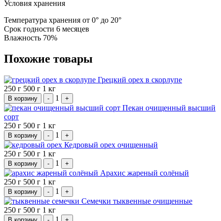
Условия хранения
Температура хранения
от 0° до 20°
Срок годности
6 месяцев
Влажность
70%
Похожие товары
Грецкий орех в скорлупе
250 г
500 г
1 кг
1
В корзину
-
+
Пекан очищенный высший
сорт
250 г
500 г
1 кг
1
В корзину
-
+
Кедровый орех очищенный
250 г
500 г
1 кг
1
В корзину
-
+
Арахис жареный солёный
250 г
500 г
1 кг
1
В корзину
-
+
Семечки тыквенные очищенные
250 г
500 г
1 кг
1
В корзину
-
+