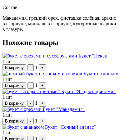
Состав
Макадамия, грецкий орех, фисташка солёная, арахис
в скорлупе, миндаль в скорлупе, кукурузные шарики
в глазуре.
Похожие товары
Букет "Пекан"
1 шт
1
В корзину
-
+
Букет с хлопком
1 шт
1
В корзину
-
+
Букет "Ягоды с цветами"
1 шт
1
В корзину
-
+
Букет "Макадамия"
1 шт
1
В корзину
-
+
Букет "Сочный ананас"
1 шт
1
В корзину
-
+