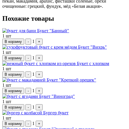
пекан, макадамия, арахис, фисташки солёные, орехи
очищенные: грецкий, фундук, мёд «Белая акация».
Похожие товары
Букет "Банный"
1 шт
1
В корзину
-
+
Букет "Вихрь"
1 шт
1
В корзину
-
+
Букет с хлопком
1 шт
1
В корзину
-
+
Букет "Крепкий орешек"
1 шт
1
В корзину
-
+
Букет "Виноград"
1 шт
1
В корзину
-
+
Бургер букет
1 шт
1
В корзину
-
+