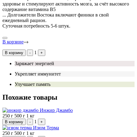
здоровье и стимулируют активность мозга, за счёт высокого
содержание витамина В5
...
Долгожители Востока включают финики в свой
ежедневный рацион.
Суточная потребность 5-6 штук.
В корзине
1
В корзину
-
+
Заряжает энергией
Укрепляет иммунитет
Улучшает память
Похожие товары
Инжир Джамбо
250 г
500 г
1 кг
1
В корзину
-
+
Изюм Терма
250 г
500 г
1 кг