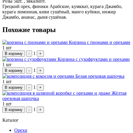
Розы 5шт. , эвкалипт.
Грецкий орех, финики Арабские, кумкват, курага Джамбо,
курага лимонная, киви сушёный, манго кубики, инжир
Джамбо, ананас, дыня сушёная.
Похожие товары
Корзина с пионами и орехами
1 шт
1
В корзину
-
+
Корзина с сухофруктами и орехами
1 шт
1
В корзину
-
+
Белая ореховая шапочка
1 шт
1
В корзину
-
+
Жёлтая
ореховая шапочка
1 шт
1
В корзину
-
+
Каталог
Орехи