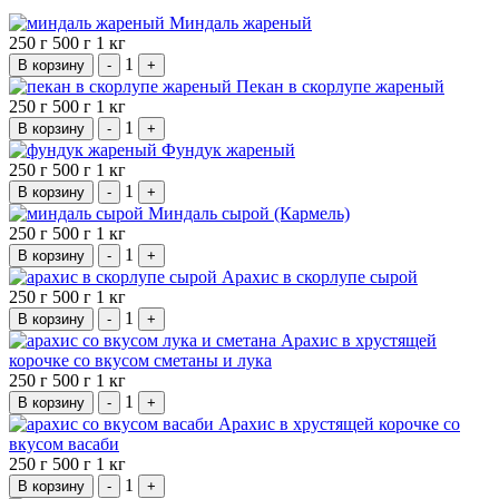
Миндаль жареный
250 г
500 г
1 кг
1
В корзину
-
+
Пекан в скорлупе жареный
250 г
500 г
1 кг
1
В корзину
-
+
Фундук жареный
250 г
500 г
1 кг
1
В корзину
-
+
Миндаль сырой (Кармель)
250 г
500 г
1 кг
1
В корзину
-
+
Арахис в скорлупе сырой
250 г
500 г
1 кг
1
В корзину
-
+
Арахис в хрустящей
корочке со вкусом сметаны и лука
250 г
500 г
1 кг
1
В корзину
-
+
Арахис в хрустящей корочке со
вкусом васаби
250 г
500 г
1 кг
1
В корзину
-
+