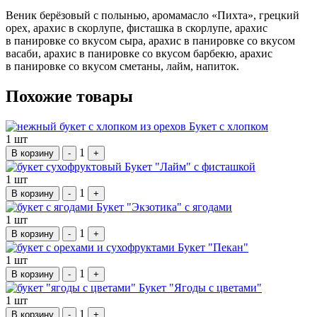
Веник берёзовый с полынью, аромамасло «Пихта», грецкий
орех, арахис в скорлупе, фисташка в скорлупе, арахис
в панировке со вкусом сыра, арахис в панировке со вкусом
васаби, арахис в панировке со вкусом барбекю, арахис
в панировке со вкусом сметаны, лайм, напиток.
Похожие товары
Букет с хлопком
1 шт
1
В корзину
-
+
Букет "Лайм" с фисташкой
1 шт
1
В корзину
-
+
Букет "Экзотика" с ягодами
1 шт
1
В корзину
-
+
Букет "Пекан"
1 шт
1
В корзину
-
+
Букет "Ягоды с цветами"
1 шт
1
В корзину
-
+