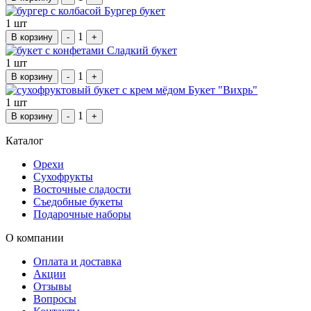
Бургер букет
1 шт
1
В корзину
-
+
Сладкий букет
1 шт
1
В корзину
-
+
Букет "Вихрь"
1 шт
1
В корзину
-
+
Каталог
Орехи
Сухофрукты
Восточные сладости
Съедобные букеты
Подарочные наборы
О компании
Оплата и доставка
Акции
Отзывы
Вопросы